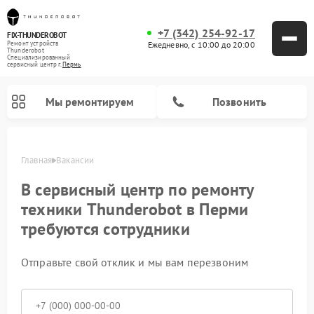
+7 (342) 254-92-17
FIX-THUNDEROBOT
Ежедневно, с 10:00 до 20:00
Ремонт устройств
Thunderobot
Специализированный
cервисный центр г.
Пермь
Мы ремонтируем
Позвонить
Главная
Вакансии
В сервисный центр по ремонту
техники Thunderobot в Перми
Ремонт компьютеров Thunderobot
требуются сотрудники
Отправьте свой отклик и мы вам перезвоним