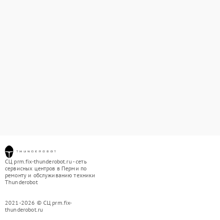
СЦ prm.fix-thunderobot.ru - сеть
сервисных центров в Перми по
ремонту и обслуживанию техники
Thunderobot
2021-2026 © СЦ prm.fix-
thunderobot.ru