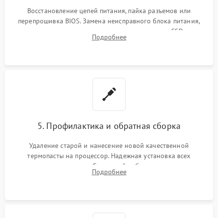
Восстановление цепей питания, пайка разъемов или
перепрошивка BIOS. Замена неисправного блока питания,
видеокарты, процессора или установка нового SSD для
Подробнее
восстановления и повышения скорости работы системы.
5. Профилактика и обратная сборка
Удаление старой и нанесение новой качественной
термопасты на процессор. Надежная установка всех
комплектующих в слоты. Грамотный кабель-менеджмент для
Подробнее
обеспечения правильной циркуляции воздуха внутри
корпуса ПК.