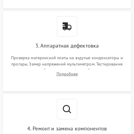
замыканий.
3. Аппаратная дефектовка
Проверка материнской платы на вздутые конденсаторы и
прогары. Замер напряжений мультиметром. Тестирование
оперативной памяти и накопителей с помощью
Подробнее
диагностического ПО для выявления сбойных секторов и
ошибок.
4. Ремонт и замена компонентов