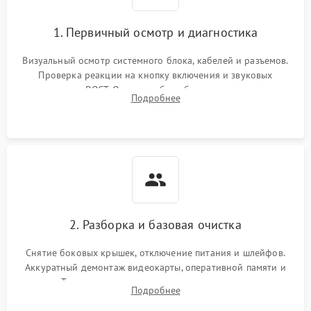
1. Первичный осмотр и диагностика
Визуальный осмотр системного блока, кабелей и разъемов.
Проверка реакции на кнопку включения и звуковых
сигналов POST. Оценка работы блока питания для
Подробнее
локализации базовых неисправностей без полного разбора.
2. Разборка и базовая очистка
Снятие боковых крышек, отключение питания и шлейфов.
Аккуратный демонтаж видеокарты, оперативной памяти и
кулеров. Тщательная очистка корпуса и радиаторов от пыли
Подробнее
с помощью сжатого воздуха для предотвращения