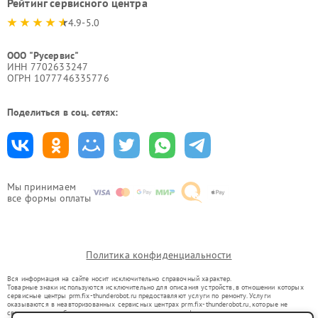
Рейтинг сервисного центра
4.9-5.0
ООО "Русервис"
ИНН 7702633247
ОГРН 1077746335776
Поделиться в соц. сетях:
Мы принимаем
все формы оплаты
Политика конфиденциальности
Вся информация на сайте носит исключительно справочный характер.
Товарные знаки используются исключительно для описания устройств, в отношении которых
сервисные центры prm.fix-thunderobot.ru предоставляют услуги по ремонту. Услуги
оказываются в неавторизованных сервисных центрах prm.fix-thunderobot.ru, которые не
связаны с правообладателями товарных знаков или их официальными представителями.