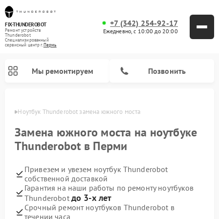
+7 (342) 254-92-17
FIX-THUNDEROBOT
Ежедневно, с 10:00 до 20:00
Ремонт устройств
Thunderobot
Специализированный
cервисный центр г.
Пермь
Мы ремонтируем
Позвонить
Перми
Ноутбук Thunderobot замена южного моста
Ремонт компьютеров Thunderobot
Замена южного моста на ноутбуке
Thunderobot в Перми
Привезем и увезем ноутбук Thunderobot
собственной доставкой
Гарантия на наши работы по ремонту ноутбуков
до 3-х лет
Thunderobot
Срочный ремонт ноутбуков Thunderobot в
течении часа