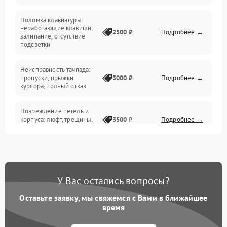
Поломка клавиатуры:
Интерфейсные проблемы
неработающие клавиши,
2500 ₽
Подробнее →
залипание, отсутствие
подсветки
Батарея
Неисправность тачпада:
Сеть и интернет
пропуски, прыжки
3000 ₽
Подробнее →
курсора, полный отказ
Система охлаждения
Повреждение петель и
корпуса: люфт, трещины,
3500 ₽
Подробнее →
деформация
Проблемы аккумулятора:
быстрая разрядка,
2500 ₽
Подробнее →
невозможность зарядки,
вздутие
У Вас остались вопросы?
Оставьте заявку, мы свяжемся с Вами в ближайшее
Неисправность зарядного
время
устройства или разъёма
2000 ₽
Подробнее →
питания