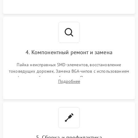
4. Компонентный ремонт и замена
Пайка неисправных SMD-элементов, восстановление
токоведущих дорожек. Замена BGA-чипов с использованием
инфракрасной паяльной станции. Прошивка микросхемы
Подробнее
BIOS или замена поврежденных портов USB
5. Сборка и профилактика