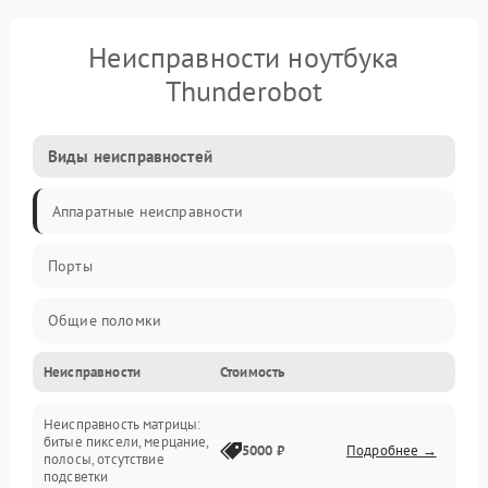
Неисправности ноутбука
Thunderobot
Виды неисправностей
Аппаратные неисправности
Порты
Общие поломки
Неисправности
Стоимость
Устройства
Неисправность матрицы:
Программные ошибки
битые пиксели, мерцание,
5000 ₽
Подробнее →
полосы, отсутствие
подсветки
Электрические и системные сбои