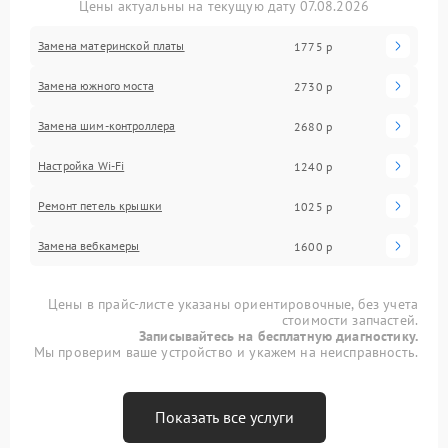
Цены актуальны на текущую дату 07.08.2026
Замена материнской платы
1775 р
Замена южного моста
2730 р
Замена шим-контроллера
2680 р
Настройка Wi-Fi
1240 р
Ремонт петель крышки
1025 р
Замена вебкамеры
1600 р
Цены в прайс-листе указаны ориентировочные, без учета
стоимости запчастей.
Записывайтесь на бесплатную диагностику.
Мы проверим ваше устройство и укажем на неисправность.
Показать все услуги