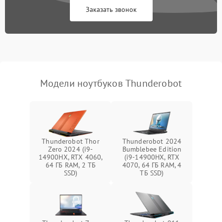
Заказать звонок
Перегрев из‑за пыли,
износа термопасты или
2500 ₽
Подробнее →
неисправности кулера
Выход из строя SSD или
HDD: медленная загрузка,
3000 ₽
Подробнее →
ошибки чтения,
пропадание диска
Модели ноутбуков Thunderobot
Неисправность
оперативной памяти:
2000 ₽
Подробнее →
вылеты приложений,
синие экраны
Thunderobot Thor
Thunderobot 2024
Zero 2024 (i9-
Bumblebee Edition
Проблемы Wi‑Fi или
14900HX, RTX 4060,
(i9-14900HX, RTX
2500 ₽
Подробнее →
Bluetooth модулей
64 ГБ RAM, 2 ТБ
4070, 64 ГБ RAM, 4
SSD)
ТБ SSD)