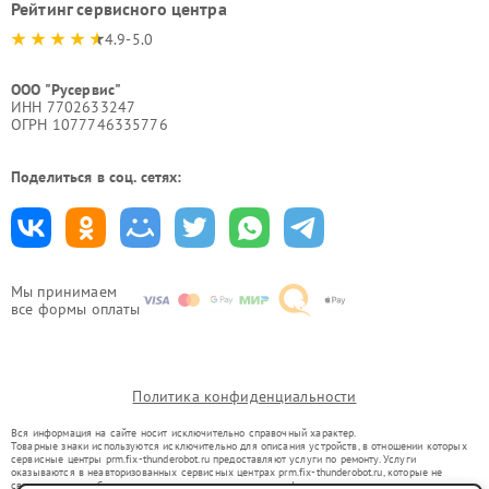
Рейтинг сервисного центра
4.9-5.0
ООО "Русервис"
ИНН 7702633247
ОГРН 1077746335776
Поделиться в соц. сетях:
Мы принимаем
все формы оплаты
Политика конфиденциальности
Вся информация на сайте носит исключительно справочный характер.
Товарные знаки используются исключительно для описания устройств, в отношении которых
сервисные центры prm.fix-thunderobot.ru предоставляют услуги по ремонту. Услуги
оказываются в неавторизованных сервисных центрах prm.fix-thunderobot.ru, которые не
связаны с правообладателями товарных знаков или их официальными представителями.