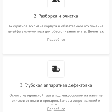
2. Разборка и очистка
Аккуратное вскрытие корпуса и обязательное отключение
шлейфа аккумулятора для обесточивания платы. Демонтаж
системы охлаждения, очистка кулера от пыли и удаление
Подробнее
высохшей термопасты с кристаллов чипов.
3. Глубокая аппаратная дефектовка
Осмотр материнской платы под микроскопом на наличие
окислов от влаги и прогаров. Замеры сопротивлений и
дежурных напряжений. Проверка цепей питания,
Подробнее
мультиконтроллера, процессора и видеочипа.