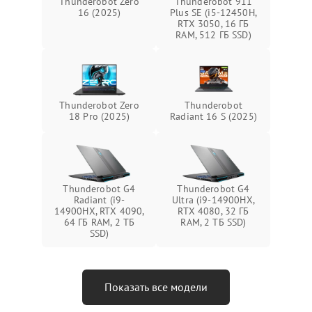
Thunderobot Zero
Thunderobot 911
16 (2025)
Plus SE (i5-12450H,
RTX 3050, 16 ГБ
RAM, 512 ГБ SSD)
Thunderobot Zero
Thunderobot
18 Pro (2025)
Radiant 16 S (2025)
Thunderobot G4
Thunderobot G4
Radiant (i9-
Ultra (i9-14900HX,
14900HX, RTX 4090,
RTX 4080, 32 ГБ
64 ГБ RAM, 2 ТБ
RAM, 2 ТБ SSD)
SSD)
Показать все модели