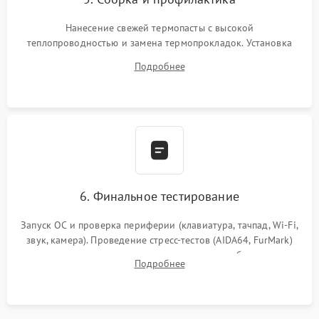
Нанесение свежей термопасты с высокой
теплопроводностью и замена термопрокладок. Установка
системы охлаждения, подключение всех внутренних
Подробнее
шлейфов, модулей памяти и накопителей. Предварительная
сборка корпуса.
6. Финальное тестирование
Запуск ОС и проверка периферии (клавиатура, тачпад, Wi-Fi,
звук, камера). Проведение стресс-тестов (AIDA64, FurMark)
для контроля температурного режима и стабильности
Подробнее
системы под пиковой нагрузкой.