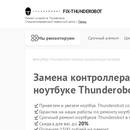
FIX-THUNDEROBOT
Ремонт устройств Thunderobot
Специализированный cервисный центр г.
Пермь
Мы ремонтируем
Срочный ремонт
Це
Thunderobot в Перми
Ноутбук Thunderobot замена контроллера питания
Ремонт компьютеров Thunderobot
Ремонт мониторов Thunderobot
Замена контроллера
ноутбуке Thunderob
Привезем и увезем ноутбук Thunderobot с
Гарантия на наши работы по ремонту ноут
Срочный ремонт ноутбуков Thunderobot в 
20%
Скидка для вас до
Получите 1500 рублей на ремонт