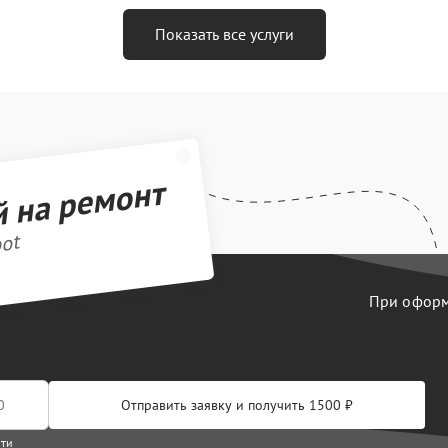
Показать все услуги
й на ремонт
bot
При оформл
Отправить заявку и получить 1500 ₽
сти