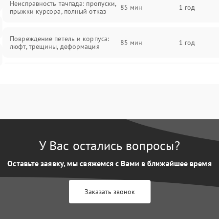
Неисправность тачпада: пропуски,
85 мин
1 год
прыжки курсора, полный отказ
Повреждение петель и корпуса:
85 мин
1 год
люфт, трещины, деформация
Проблемы аккумулятора: быстрая
разрядка, невозможность зарядки,
85 мин
1 год
вздутие
Неисправность зарядного
85 мин
1 год
устройства или разъёма питания
У Вас остались вопросы?
Перегрев из‑за пыли, износа
термопасты или неисправности
75 мин
1 год
Оставьте заявку, мы свяжемся с Вами в ближайшее время
кулера
Заказать звонок
Выход из строя SSD или HDD:
медленная загрузка, ошибки
80 мин
1 год
чтения, пропадание диска