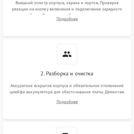
неисправности кулера
Внешний осмотр корпуса, экрана и портов. Проверка
реакции на кнопку включения и подключение зарядного
устройства. Оценка потребления тока с помощью
Выход из строя SSD или
Подробнее
HDD: медленная загрузка,
лабораторного блока питания для локализации проблемы.
3000 ₽
Подробнее →
ошибки чтения,
пропадание диска
Неисправность
оперативной памяти:
2000 ₽
Подробнее →
вылеты приложений,
синие экраны
2. Разборка и очистка
Проблемы Wi‑Fi или
2500 ₽
Подробнее →
Bluetooth модулей
Аккуратное вскрытие корпуса и обязательное отключение
шлейфа аккумулятора для обесточивания платы. Демонтаж
системы охлаждения, очистка кулера от пыли и удаление
Подробнее
высохшей термопасты с кристаллов чипов.