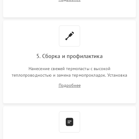
BIOS или замена поврежденных портов USB
5. Сборка и профилактика
Нанесение свежей термопасты с высокой
теплопроводностью и замена термопрокладок. Установка
системы охлаждения, подключение всех внутренних
Подробнее
шлейфов, модулей памяти и накопителей. Предварительная
сборка корпуса.