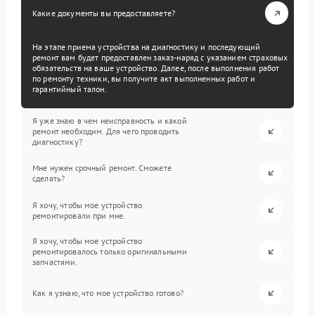
Какие документы вы предоставляете?
На этапе приема устройства на диагностику и последующий
ремонт вам будет предоставлен заказ-наряд с указанием страховых
обязательств на ваше устройство. Далее, после выполнения работ
по ремонту техники, вы получите акт выполненных работ и
гарантийный талон.
Я уже знаю в чем неисправность и какой
ремонт необходим. Для чего проводить
диагностику?
Мне нужен срочный ремонт. Сможете
сделать?
Я хочу, чтобы мое устройство
ремонтировали при мне.
Я хочу, чтобы мое устройство
ремонтировалось только оригинальными
запчастями.
Как я узнаю, что мое устройство готово?