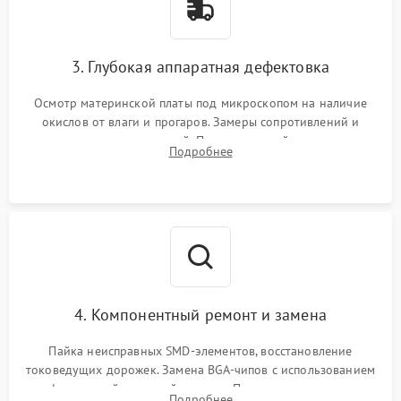
3. Глубокая аппаратная дефектовка
Осмотр материнской платы под микроскопом на наличие
окислов от влаги и прогаров. Замеры сопротивлений и
дежурных напряжений. Проверка цепей питания,
Подробнее
мультиконтроллера, процессора и видеочипа.
4. Компонентный ремонт и замена
Пайка неисправных SMD-элементов, восстановление
токоведущих дорожек. Замена BGA-чипов с использованием
инфракрасной паяльной станции. Прошивка микросхемы
Подробнее