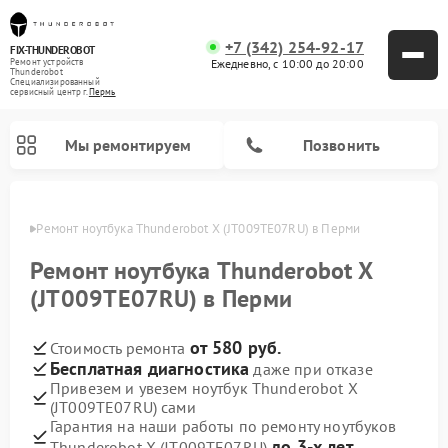
+7 (342) 254-92-17
FIX-THUNDEROBOT
Ежедневно, с 10:00 до 20:00
Ремонт устройств
Thunderobot
Специализированный
cервисный центр г.
Пермь
Мы ремонтируем
Позвонить
Перми
Ремонт ноутбука Thunderobot X (JT009TE07RU) в Перми
Ремонт компьютеров Thunderobot
Ремонт ноутбука Thunderobot X
(JT009TE07RU) в Перми
от 580 руб.
Стоимость ремонта
Бесплатная диагностика
даже при отказе
Привезем и увезем ноутбук Thunderobot X
(JT009TE07RU) сами
Гарантия на наши работы по ремонту ноутбуков
до 3-х лет
Thunderobot X (JT009TE07RU)