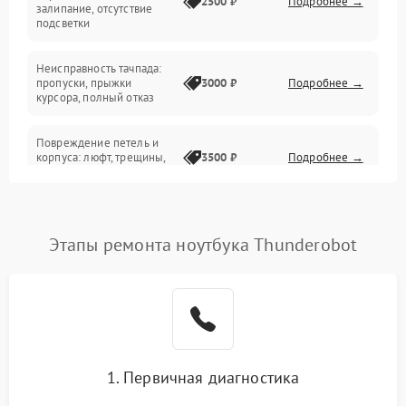
2500 ₽
Подробнее →
залипание, отсутствие
подсветки
Батарея
Неисправность тачпада:
Сеть и интернет
пропуски, прыжки
3000 ₽
Подробнее →
курсора, полный отказ
Система охлаждения
Повреждение петель и
корпуса: люфт, трещины,
3500 ₽
Подробнее →
деформация
Проблемы аккумулятора:
быстрая разрядка,
2500 ₽
Подробнее →
Этапы ремонта ноутбука Thunderobot
невозможность зарядки,
вздутие
Неисправность зарядного
устройства или разъёма
2000 ₽
Подробнее →
питания
1. Первичная диагностика
Перегрев из‑за пыли,
износа термопасты или
2500 ₽
Подробнее →