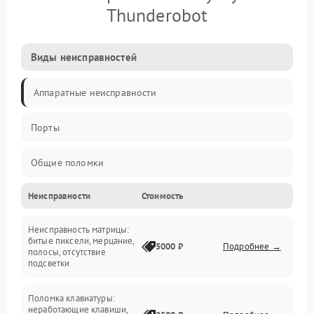
Thunderobot
Виды неисправностей
Аппаратные неисправности
Порты
Общие поломки
Неисправности
Стоимость
Устройства
Неисправность матрицы:
Программные ошибки
битые пиксели, мерцание,
5000 ₽
Подробнее →
полосы, отсутствие
подсветки
Электрические и системные сбои
Поломка клавиатуры:
Интерфейсные проблемы
неработающие клавиши,