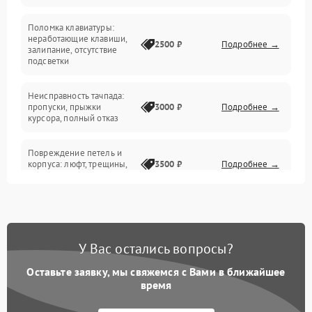
Поломка клавиатуры:
Интерфейсные проблемы
неработающие клавиши,
2500 ₽
Подробнее →
залипание, отсутствие
подсветки
Батарея
Неисправность тачпада:
Сеть и интернет
пропуски, прыжки
3000 ₽
Подробнее →
курсора, полный отказ
Система охлаждения
Повреждение петель и
корпуса: люфт, трещины,
3500 ₽
Подробнее →
деформация
Проблемы аккумулятора:
быстрая разрядка,
2500 ₽
Подробнее →
невозможность зарядки,
вздутие
У Вас остались вопросы?
Оставьте заявку, мы свяжемся с Вами в ближайшее
Неисправность зарядного
время
устройства или разъёма
2000 ₽
Подробнее →
питания