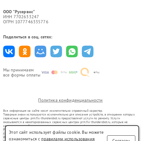
ООО "Русервис"
ИНН 7702633247
ОГРН 1077746335776
Поделиться в соц. сетях:
Мы принимаем
все формы оплаты
Политика конфиденциальности
Вся информация на сайте носит исключительно справочный характер.
Товарные знаки используются исключительно для описания устройств, в отношении которых
сервисные центры prm.fix-thunderobot.ru предоставляют услуги по ремонту. Услуги
оказываются в неавторизованных сервисных центрах prm.fix-thunderobot.ru, которые не
связаны с правообладателями товарных знаков или их официальными представителями.
Ремонт осуществляется для устройств, уже введенных в гражданский оборот в соответствии
Этот сайт использует файлы cookie. Вы можете
со статьей 1487 ГК РФ.
Использование товарных знаков не преследует цели индивидуализации услуг или введения
ознакомиться с
правилами использования
Согласен
потребителей в заблуждение, а служит для информирования о предоставляемых услугах по