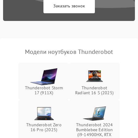
Заказать звонок
Перегрев из‑за пыли,
износа термопасты или
2500 ₽
Подробнее →
неисправности кулера
Выход из строя SSD или
HDD: медленная загрузка,
3000 ₽
Подробнее →
ошибки чтения,
пропадание диска
Модели ноутбуков Thunderobot
Неисправность
оперативной памяти:
2000 ₽
Подробнее →
вылеты приложений,
синие экраны
Thunderobot Storm
Thunderobot
17 (911X)
Radiant 16 S (2025)
Проблемы Wi‑Fi или
2500 ₽
Подробнее →
Bluetooth модулей
Thunderobot Zero
Thunderobot 2024
16 Pro (2025)
Bumblebee Edition
(i9-14900HX, RTX