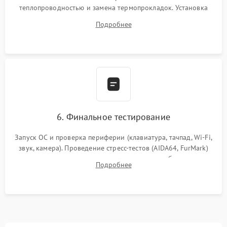
теплопроводностью и замена термопрокладок. Установка
системы охлаждения, подключение всех внутренних
Подробнее
шлейфов, модулей памяти и накопителей. Предварительная
сборка корпуса.
6. Финальное тестирование
Запуск ОС и проверка периферии (клавиатура, тачпад, Wi-Fi,
звук, камера). Проведение стресс-тестов (AIDA64, FurMark)
для контроля температурного режима и стабильности
Подробнее
системы под пиковой нагрузкой.