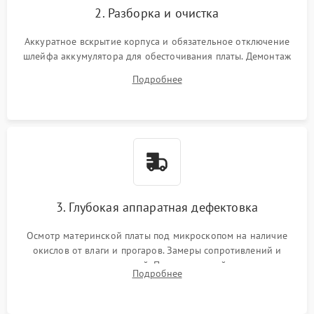
2. Разборка и очистка
Аккуратное вскрытие корпуса и обязательное отключение
шлейфа аккумулятора для обесточивания платы. Демонтаж
системы охлаждения, очистка кулера от пыли и удаление
Подробнее
высохшей термопасты с кристаллов чипов.
3. Глубокая аппаратная дефектовка
Осмотр материнской платы под микроскопом на наличие
окислов от влаги и прогаров. Замеры сопротивлений и
дежурных напряжений. Проверка цепей питания,
Подробнее
мультиконтроллера, процессора и видеочипа.