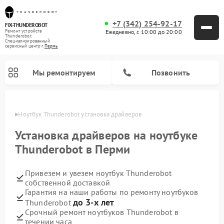
+7 (342) 254-92-17
FIX-THUNDEROBOT
Ежедневно, с 10:00 до 20:00
Ремонт устройств
Thunderobot
Специализированный
cервисный центр г.
Пермь
Мы ремонтируем
Позвонить
Перми
Ноутбук Thunderobot установка драйверов
Ремонт компьютеров Thunderobot
Установка драйверов на ноутбуке
Thunderobot в Перми
Привезем и увезем ноутбук Thunderobot
собственной доставкой
Гарантия на наши работы по ремонту ноутбуков
до 3-х лет
Thunderobot
Срочный ремонт ноутбуков Thunderobot в
течении часа