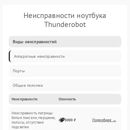
Неисправности ноутбука
Thunderobot
Виды неисправностей
Аппаратные неисправности
Порты
Общие поломки
Неисправности
Стоимость
Устройства
Неисправность матрицы:
Программные ошибки
битые пиксели, мерцание,
5000 ₽
Подробнее →
полосы, отсутствие
подсветки
Электрические и системные сбои