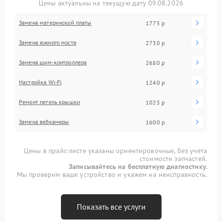
Цены актуальны на текущую дату 09.08.2026
Замена материнской платы
1775 р
Замена южного моста
2730 р
Замена шим-контроллера
2680 р
Настройка Wi-Fi
1240 р
Ремонт петель крышки
1025 р
Замена вебкамеры
1600 р
Цены в прайс-листе указаны ориентировочные, без учета
стоимости запчастей.
Записывайтесь на бесплатную диагностику.
Мы проверим ваше устройство и укажем на неисправность.
Показать все услуги