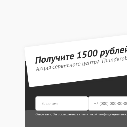
Получите 1500 рубле
Акция сервисного центра Thundero
Отправляя, Вы соглашаетесь с
политикой конфиденциально