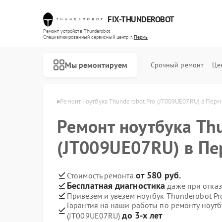
FIX-THUNDEROBOT
Ремонт устройств Thunderobot
Специализированный cервисный центр г.
Пермь
Мы ремонтируем
Срочный ремонт
Це
Thunderobot в Перми
Ремонт ноутбука Thunderobot Pro (JT009UE07RU) в Перм
Ремонт ноутбука Th
Ремонт компьютеров Thunderobot
Ремонт мониторов Thunderobot
(JT009UE07RU) в П
от 580 руб.
Стоимость ремонта
Бесплатная диагностика
даже при отказ
Привезем и увезем ноутбук Thunderobot Pr
Гарантия на наши работы по ремонту ноутб
до 3-х лет
(JT009UE07RU)