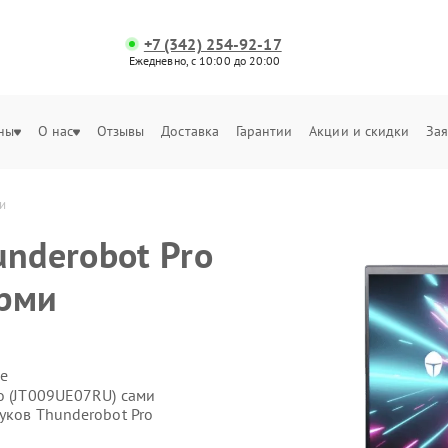
+7 (342) 254-92-17
Ежедневно, с 10:00 до 20:00
ны
О нас
Отзывы
Доставка
Гарантии
Акции и скидки
Зая
и
underobot Pro
ерми
е
o (JT009UE07RU) сами
уков Thunderobot Pro