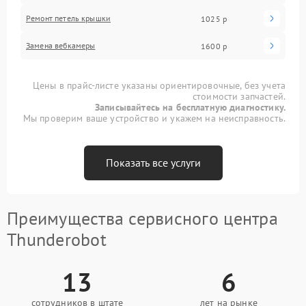
Ремонт петель крышки
1025 р
Замена вебкамеры
1600 р
Цены в прайс-листе указаны ориентировочные, без учета
стоимости запчастей.
Записывайтесь на бесплатную диагностику.
Мы проверим ваше устройство и укажем на неисправность.
Показать все услуги
Преимущества сервисного центра
Thunderobot
13
6
сотрудников в штате
лет на рынке