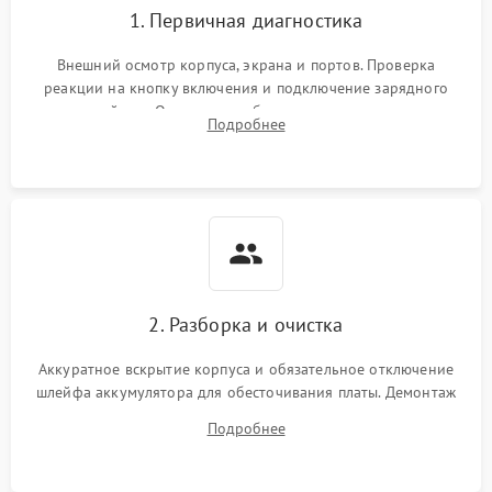
1. Первичная диагностика
Внешний осмотр корпуса, экрана и портов. Проверка
реакции на кнопку включения и подключение зарядного
устройства. Оценка потребления тока с помощью
Подробнее
лабораторного блока питания для локализации проблемы.
2. Разборка и очистка
Аккуратное вскрытие корпуса и обязательное отключение
шлейфа аккумулятора для обесточивания платы. Демонтаж
системы охлаждения, очистка кулера от пыли и удаление
Подробнее
высохшей термопасты с кристаллов чипов.