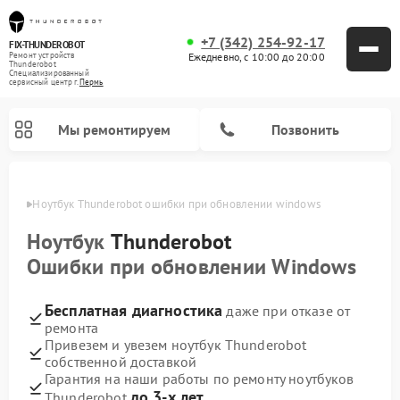
+7 (342) 254-92-17
FIX-THUNDEROBOT
Ежедневно, с 10:00 до 20:00
Ремонт устройств
Thunderobot
Специализированный
cервисный центр г.
Пермь
Мы ремонтируем
Позвонить
Перми
Ноутбук Thunderobot ошибки при обновлении windows
Ремонт компьютеров Thunderobot
Ноутбук
Thunderobot
Ошибки при обновлении Windows
Бесплатная диагностика
даже при отказе от
ремонта
Привезем и увезем ноутбук Thunderobot
собственной доставкой
Гарантия на наши работы по ремонту ноутбуков
до 3-х лет
Thunderobot