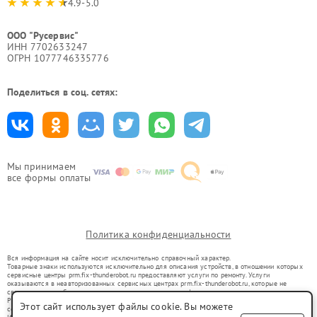
4.9-5.0
ООО "Русервис"
ИНН 7702633247
ОГРН 1077746335776
Поделиться в соц. сетях:
Мы принимаем
все формы оплаты
Политика конфиденциальности
Вся информация на сайте носит исключительно справочный характер.
Товарные знаки используются исключительно для описания устройств, в отношении которых
сервисные центры prm.fix-thunderobot.ru предоставляют услуги по ремонту. Услуги
оказываются в неавторизованных сервисных центрах prm.fix-thunderobot.ru, которые не
связаны с правообладателями товарных знаков или их официальными представителями.
Ремонт осуществляется для устройств, уже введенных в гражданский оборот в соответствии
Этот сайт использует файлы cookie. Вы можете
со статьей 1487 ГК РФ.