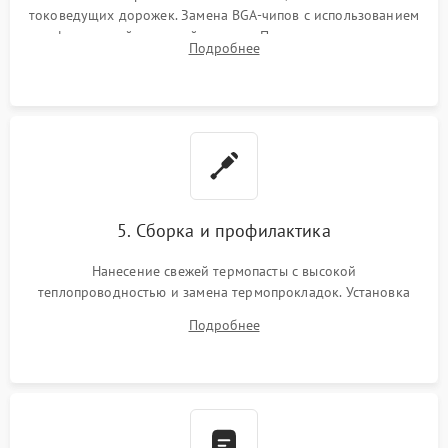
токоведущих дорожек. Замена BGA-чипов с использованием
инфракрасной паяльной станции. Прошивка микросхемы
Подробнее
BIOS или замена поврежденных портов USB
5. Сборка и профилактика
Нанесение свежей термопасты с высокой
теплопроводностью и замена термопрокладок. Установка
системы охлаждения, подключение всех внутренних
Подробнее
шлейфов, модулей памяти и накопителей. Предварительная
сборка корпуса.