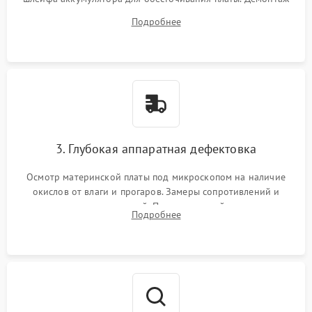
системы охлаждения, очистка кулера от пыли и удаление
Подробнее
высохшей термопасты с кристаллов чипов.
3. Глубокая аппаратная дефектовка
Осмотр материнской платы под микроскопом на наличие
окислов от влаги и прогаров. Замеры сопротивлений и
дежурных напряжений. Проверка цепей питания,
Подробнее
мультиконтроллера, процессора и видеочипа.