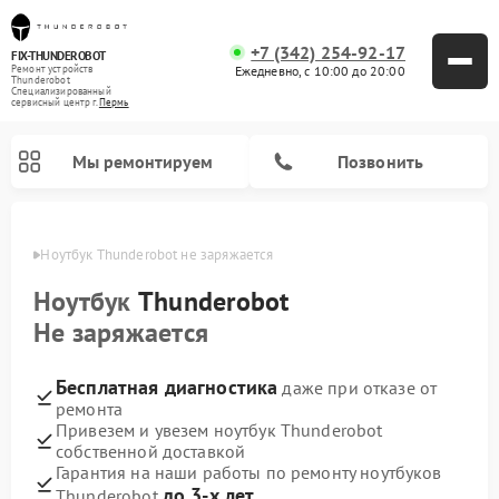
+7 (342) 254-92-17
FIX-THUNDEROBOT
Ежедневно, с 10:00 до 20:00
Ремонт устройств
Thunderobot
Специализированный
cервисный центр г.
Пермь
Мы ремонтируем
Позвонить
Перми
Ноутбук Thunderobot не заряжается
Ремонт компьютеров Thunderobot
Ноутбук
Thunderobot
Не заряжается
Бесплатная диагностика
даже при отказе от
ремонта
Привезем и увезем ноутбук Thunderobot
собственной доставкой
Гарантия на наши работы по ремонту ноутбуков
до 3-х лет
Thunderobot