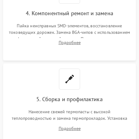
4. Компонентный ремонт и замена
Пайка неисправных SMD-элементов, восстановление
токоведущих дорожек. Замена BGA-чипов с использованием
инфракрасной паяльной станции. Прошивка микросхемы
Подробнее
BIOS или замена поврежденных портов USB
5. Сборка и профилактика
Нанесение свежей термопасты с высокой
теплопроводностью и замена термопрокладок. Установка
системы охлаждения, подключение всех внутренних
Подробнее
шлейфов, модулей памяти и накопителей. Предварительная
сборка корпуса.