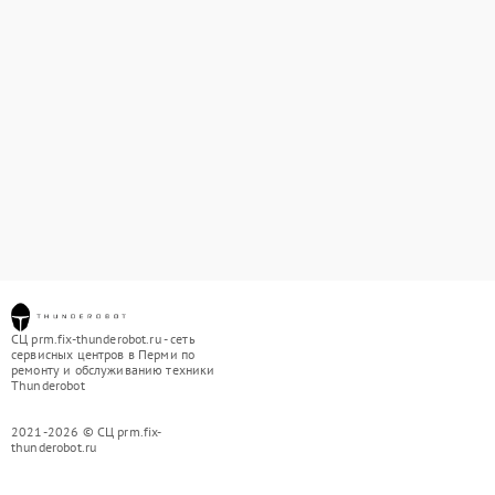
СЦ prm.fix-thunderobot.ru - сеть
сервисных центров в Перми по
ремонту и обслуживанию техники
Thunderobot
2021-2026 © СЦ prm.fix-
thunderobot.ru