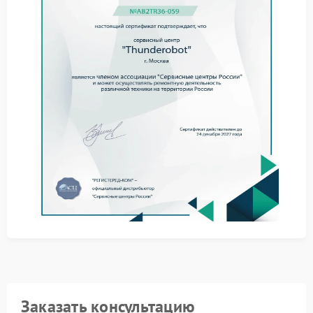
Возможные причины
неисправности
Специалисты сервиса выделяют несколько типовых
факторов, влияющих на зарядку устройства:
механическое повреждение кабеля питания;
износ аккумуляторной батареи;
неисправность контроллера заряда;
нарушение контактов в разъеме.
При появлении подобных признаков
рекомендуется обратиться в сервис Thunderobot,
где специалисты проведут комплексную
диагностику и определят оптимальный способ
ремонта.
Как проходит обслуживание
Профессиональное обслуживание включает
последовательные этапы, направленные на точное
выявление неисправности и ее устранение:
Заказать консультацию