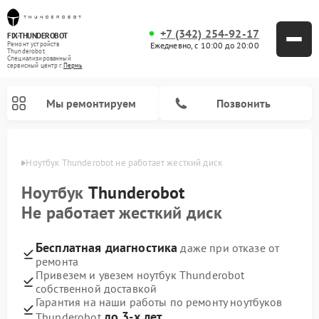
+7 (342) 254-92-17
FIX-THUNDEROBOT
Ежедневно, с 10:00 до 20:00
Ремонт устройств
Thunderobot
Специализированный
cервисный центр г.
Пермь
Мы ремонтируем
Позвонить
Перми
Ноутбук Thunderobot не работает жесткий диск
Ремонт компьютеров Thunderobot
Ноутбук
Thunderobot
Не работает жесткий диск
Бесплатная диагностика
даже при отказе от
ремонта
Привезем и увезем ноутбук Thunderobot
собственной доставкой
Гарантия на наши работы по ремонту ноутбуков
до 3-х лет
Thunderobot