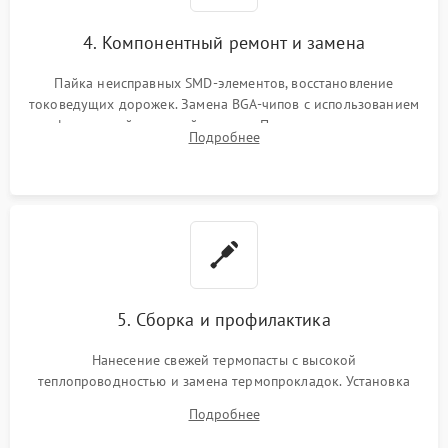
4. Компонентный ремонт и замена
Пайка неисправных SMD-элементов, восстановление
токоведущих дорожек. Замена BGA-чипов с использованием
инфракрасной паяльной станции. Прошивка микросхемы
Подробнее
BIOS или замена поврежденных портов USB
5. Сборка и профилактика
Нанесение свежей термопасты с высокой
теплопроводностью и замена термопрокладок. Установка
системы охлаждения, подключение всех внутренних
Подробнее
шлейфов, модулей памяти и накопителей. Предварительная
сборка корпуса.