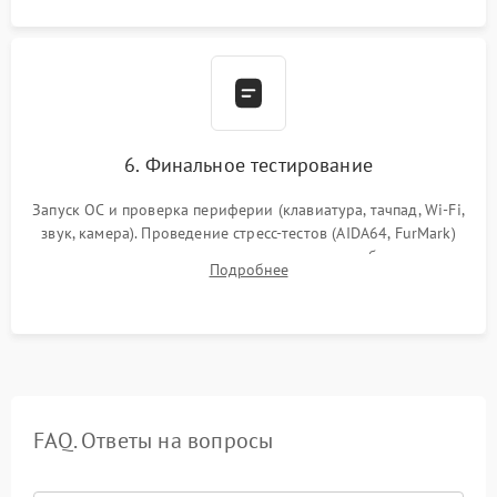
6. Финальное тестирование
Запуск ОС и проверка периферии (клавиатура, тачпад, Wi-Fi,
звук, камера). Проведение стресс-тестов (AIDA64, FurMark)
для контроля температурного режима и стабильности
Подробнее
системы под пиковой нагрузкой.
FAQ. Ответы на вопросы