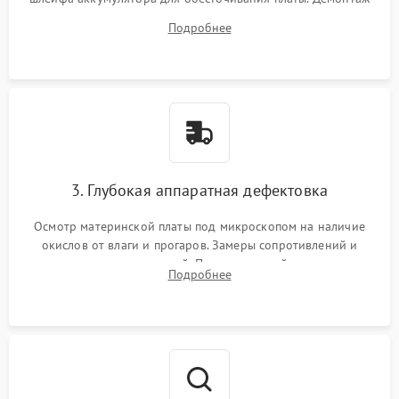
системы охлаждения, очистка кулера от пыли и удаление
Подробнее
высохшей термопасты с кристаллов чипов.
3. Глубокая аппаратная дефектовка
Осмотр материнской платы под микроскопом на наличие
окислов от влаги и прогаров. Замеры сопротивлений и
дежурных напряжений. Проверка цепей питания,
Подробнее
мультиконтроллера, процессора и видеочипа.