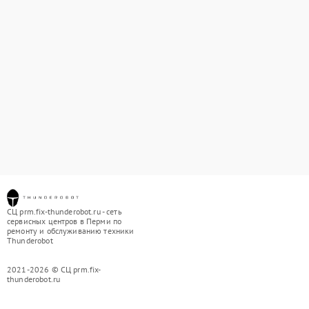
СЦ prm.fix-thunderobot.ru - сеть
сервисных центров в Перми по
ремонту и обслуживанию техники
Thunderobot
2021-2026 © СЦ prm.fix-
thunderobot.ru