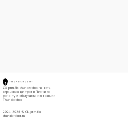
СЦ prm.fix-thunderobot.ru - сеть
сервисных центров в Перми по
ремонту и обслуживанию техники
Thunderobot
2021-2026 © СЦ prm.fix-
thunderobot.ru