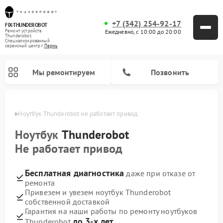
+7 (342) 254-92-17
FIX-THUNDEROBOT
Ежедневно, с 10:00 до 20:00
Ремонт устройств
Thunderobot
Специализированный
cервисный центр г.
Пермь
Мы ремонтируем
Позвонить
Перми
Ноутбук Thunderobot не работает привод
Ремонт компьютеров Thunderobot
Ноутбук
Thunderobot
Не работает привод
Бесплатная диагностика
даже при отказе от
ремонта
Привезем и увезем ноутбук Thunderobot
собственной доставкой
Гарантия на наши работы по ремонту ноутбуков
до 3-х лет
Thunderobot