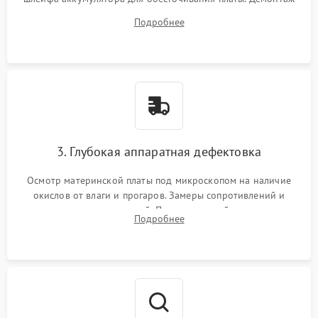
системы охлаждения, очистка кулера от пыли и удаление
Подробнее
высохшей термопасты с кристаллов чипов.
3. Глубокая аппаратная дефектовка
Осмотр материнской платы под микроскопом на наличие
окислов от влаги и прогаров. Замеры сопротивлений и
дежурных напряжений. Проверка цепей питания,
Подробнее
мультиконтроллера, процессора и видеочипа.