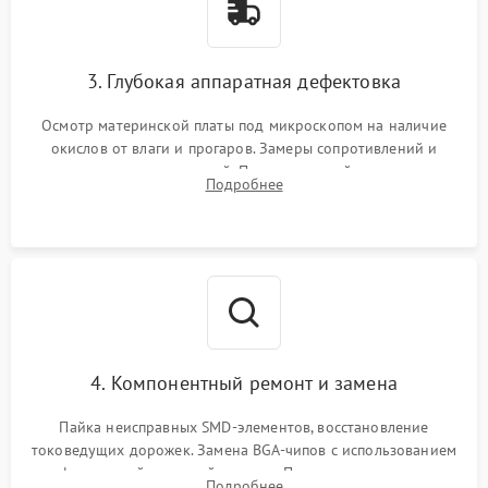
3. Глубокая аппаратная дефектовка
Осмотр материнской платы под микроскопом на наличие
окислов от влаги и прогаров. Замеры сопротивлений и
дежурных напряжений. Проверка цепей питания,
Подробнее
мультиконтроллера, процессора и видеочипа.
4. Компонентный ремонт и замена
Пайка неисправных SMD-элементов, восстановление
токоведущих дорожек. Замена BGA-чипов с использованием
инфракрасной паяльной станции. Прошивка микросхемы
Подробнее