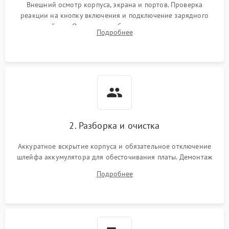
неисправности кулера
Внешний осмотр корпуса, экрана и портов. Проверка
реакции на кнопку включения и подключение зарядного
устройства. Оценка потребления тока с помощью
Выход из строя SSD или
Подробнее
HDD: медленная загрузка,
лабораторного блока питания для локализации проблемы.
3000 ₽
Подробнее →
ошибки чтения,
пропадание диска
Неисправность
оперативной памяти:
2000 ₽
Подробнее →
вылеты приложений,
синие экраны
2. Разборка и очистка
Проблемы Wi‑Fi или
2500 ₽
Подробнее →
Bluetooth модулей
Аккуратное вскрытие корпуса и обязательное отключение
шлейфа аккумулятора для обесточивания платы. Демонтаж
системы охлаждения, очистка кулера от пыли и удаление
Подробнее
высохшей термопасты с кристаллов чипов.