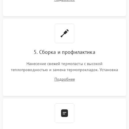
BIOS или замена поврежденных портов USB
5. Сборка и профилактика
Нанесение свежей термопасты с высокой
теплопроводностью и замена термопрокладок. Установка
системы охлаждения, подключение всех внутренних
Подробнее
шлейфов, модулей памяти и накопителей. Предварительная
сборка корпуса.