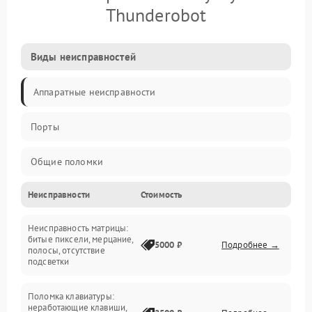
Thunderobot
Виды неисправностей
Аппаратные неисправности
Порты
Общие поломки
Неисправности
Стоимость
Устройства
Неисправность матрицы:
Программные ошибки
битые пиксели, мерцание,
5000 ₽
Подробнее →
полосы, отсутствие
подсветки
Электрические и системные сбои
Поломка клавиатуры:
Интерфейсные проблемы
неработающие клавиши,