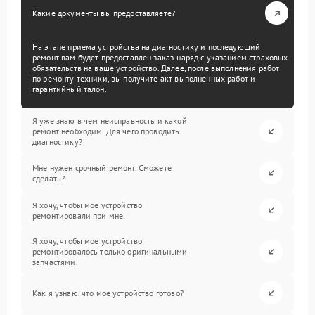
Какие документы вы предоставляете?
На этапе приема устройства на диагностику и последующий
ремонт вам будет предоставлен заказ-наряд с указанием страховых
обязательств на ваше устройство. Далее, после выполнения работ
по ремонту техники, вы получите акт выполненных работ и
гарантийный талон.
Я уже знаю в чем неисправность и какой
ремонт необходим. Для чего проводить
диагностику?
Мне нужен срочный ремонт. Сможете
сделать?
Я хочу, чтобы мое устройство
ремонтировали при мне.
Я хочу, чтобы мое устройство
ремонтировалось только оригинальными
запчастями.
Как я узнаю, что мое устройство готово?