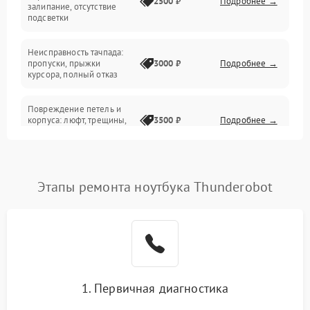
2500 ₽
Подробнее →
залипание, отсутствие
подсветки
Батарея
Неисправность тачпада:
Сеть и интернет
пропуски, прыжки
3000 ₽
Подробнее →
курсора, полный отказ
Система охлаждения
Повреждение петель и
корпуса: люфт, трещины,
3500 ₽
Подробнее →
деформация
Проблемы аккумулятора:
быстрая разрядка,
2500 ₽
Подробнее →
Этапы ремонта ноутбука Thunderobot
невозможность зарядки,
вздутие
Неисправность зарядного
устройства или разъёма
2000 ₽
Подробнее →
питания
1. Первичная диагностика
Перегрев из‑за пыли,
износа термопасты или
2500 ₽
Подробнее →