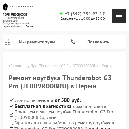
+7 (342) 254-92-17
FIX-THUNDEROBOT
Ежедневно, с 10:00 до 20:00
Ремонт устройств
Thunderobot
Специализированный
cервисный центр г.
Пермь
Мы ремонтируем
Позвонить
Перми
Ремонт ноутбука Thunderobot G3 Pro (JT009R00BRU) в Перми
Ремонт компьютеров Thunderobot
Ремонт ноутбука Thunderobot G3
Pro (JT009R00BRU) в Перми
от 580 руб.
Стоимость ремонта
Бесплатная диагностика
даже при отказе
Привезем и увезем ноутбук Thunderobot G3 Pro
(JT009R00BRU) сами
Гарантия на наши работы по ремонту ноутбуков
до 3-х лет
Thunderobot G3 Pro (JT009R00BRU)