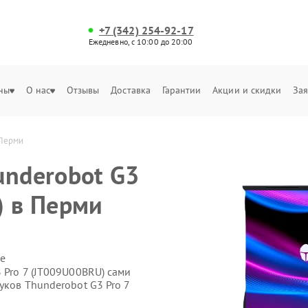
+7 (342) 254-92-17
Ежедневно, с 10:00 до 20:00
ны
О нас
Отзывы
Доставка
Гарантии
Акции и скидки
Зая
 Перми
underobot G3
) в Перми
е
 Pro 7 (JT009U00BRU) сами
уков Thunderobot G3 Pro 7