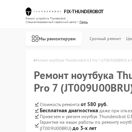
FIX-THUNDEROBOT
Ремонт устройств Thunderobot
Специализированный cервисный центр г.
Пермь
Мы ремонтируем
Срочный ремонт
Це
Thunderobot в Перми
Ремонт ноутбука Thunderobot G3 Pro 7 (JT009U00BRU) в
Ремонт ноутбука Th
Ремонт компьютеров Thunderobot
Ремонт мониторов Thunderobot
Pro 7 (JT009U00BRU
от 580 руб.
Стоимость ремонта
Бесплатная диагностика
даже при отказ
Привезем и увезем ноутбук Thunderobot G3
Гарантия на наши работы по ремонту ноутб
до 3-х лет
(JT009U00BRU)