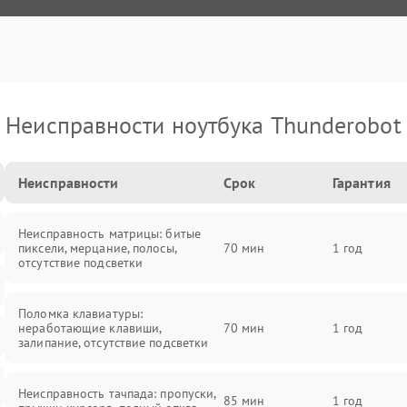
Неисправности ноутбука Thunderobot
Неисправности
Срок
Гарантия
Неисправность матрицы: битые
пиксели, мерцание, полосы,
70 мин
1 год
отсутствие подсветки
Поломка клавиатуры:
неработающие клавиши,
70 мин
1 год
залипание, отсутствие подсветки
Неисправность тачпада: пропуски,
85 мин
1 год