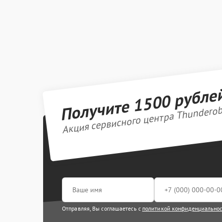
Получите 1500 рубле
Акция сервисного центра Thundero
Отправляя, Вы соглашаетесь с
политикой конфиденциально