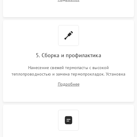
BIOS или замена поврежденных портов USB
5. Сборка и профилактика
Нанесение свежей термопасты с высокой
теплопроводностью и замена термопрокладок. Установка
системы охлаждения, подключение всех внутренних
Подробнее
шлейфов, модулей памяти и накопителей. Предварительная
сборка корпуса.