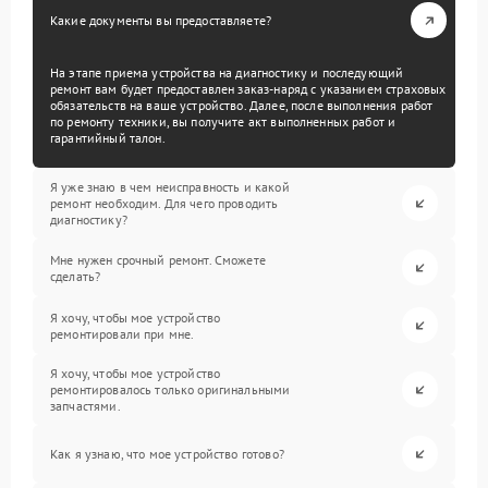
Какие документы вы предоставляете?
На этапе приема устройства на диагностику и последующий
ремонт вам будет предоставлен заказ-наряд с указанием страховых
обязательств на ваше устройство. Далее, после выполнения работ
по ремонту техники, вы получите акт выполненных работ и
гарантийный талон.
Я уже знаю в чем неисправность и какой
ремонт необходим. Для чего проводить
диагностику?
Мне нужен срочный ремонт. Сможете
сделать?
Я хочу, чтобы мое устройство
ремонтировали при мне.
Я хочу, чтобы мое устройство
ремонтировалось только оригинальными
запчастями.
Как я узнаю, что мое устройство готово?