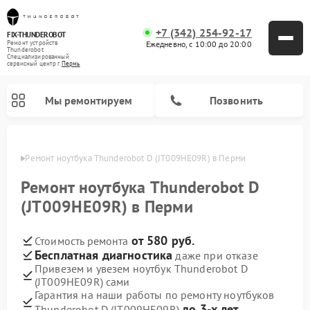
+7 (342) 254-92-17
FIX-THUNDEROBOT
Ежедневно, с 10:00 до 20:00
Ремонт устройств
Thunderobot
Специализированный
cервисный центр г.
Пермь
Мы ремонтируем
Позвонить
Перми
Ремонт ноутбука Thunderobot D (JT009HE09R) в Перми
Ремонт компьютеров Thunderobot
Ремонт ноутбука Thunderobot D
(JT009HE09R) в Перми
от 580 руб.
Стоимость ремонта
Бесплатная диагностика
даже при отказе
Привезем и увезем ноутбук Thunderobot D
(JT009HE09R) сами
Гарантия на наши работы по ремонту ноутбуков
до 3-х лет
Thunderobot D (JT009HE09R)