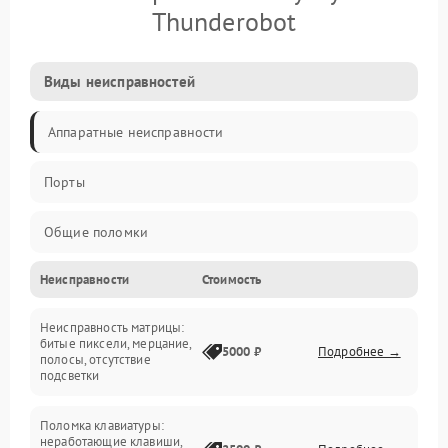
Thunderobot
Виды неисправностей
Аппаратные неисправности
Порты
Общие поломки
Неисправности
Стоимость
Устройства
Неисправность матрицы:
Программные ошибки
битые пиксели, мерцание,
5000 ₽
Подробнее →
полосы, отсутствие
подсветки
Электрические и системные сбои
Поломка клавиатуры:
Интерфейсные проблемы
неработающие клавиши,