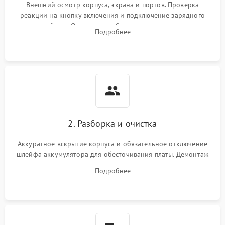
неисправности кулера
Внешний осмотр корпуса, экрана и портов. Проверка
реакции на кнопку включения и подключение зарядного
устройства. Оценка потребления тока с помощью
Выход из строя SSD или
Подробнее
HDD: медленная загрузка,
лабораторного блока питания для локализации проблемы.
3000 ₽
Подробнее →
ошибки чтения,
пропадание диска
Неисправность
оперативной памяти:
2000 ₽
Подробнее →
вылеты приложений,
синие экраны
2. Разборка и очистка
Проблемы Wi‑Fi или
2500 ₽
Подробнее →
Bluetooth модулей
Аккуратное вскрытие корпуса и обязательное отключение
шлейфа аккумулятора для обесточивания платы. Демонтаж
системы охлаждения, очистка кулера от пыли и удаление
Подробнее
высохшей термопасты с кристаллов чипов.