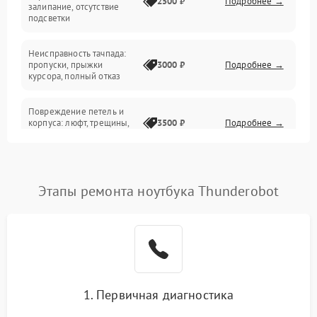
2500 ₽
Подробнее →
залипание, отсутствие
подсветки
Батарея
Неисправность тачпада:
Сеть и интернет
пропуски, прыжки
3000 ₽
Подробнее →
курсора, полный отказ
Система охлаждения
Повреждение петель и
корпуса: люфт, трещины,
3500 ₽
Подробнее →
деформация
Проблемы аккумулятора:
быстрая разрядка,
2500 ₽
Подробнее →
Этапы ремонта ноутбука Thunderobot
невозможность зарядки,
вздутие
Неисправность зарядного
устройства или разъёма
2000 ₽
Подробнее →
питания
1. Первичная диагностика
Перегрев из‑за пыли,
износа термопасты или
2500 ₽
Подробнее →