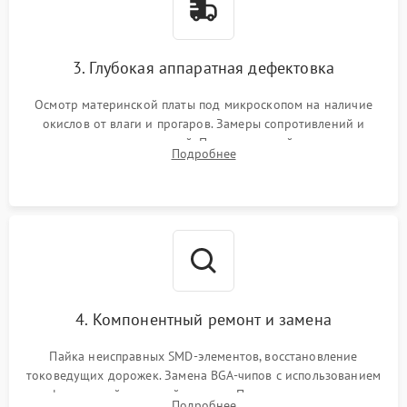
3. Глубокая аппаратная дефектовка
Осмотр материнской платы под микроскопом на наличие
окислов от влаги и прогаров. Замеры сопротивлений и
дежурных напряжений. Проверка цепей питания,
Подробнее
мультиконтроллера, процессора и видеочипа.
4. Компонентный ремонт и замена
Пайка неисправных SMD-элементов, восстановление
токоведущих дорожек. Замена BGA-чипов с использованием
инфракрасной паяльной станции. Прошивка микросхемы
Подробнее