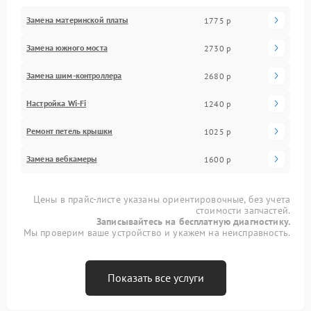
Замена материнской платы
1775 р
Замена южного моста
2730 р
Замена шим-контроллера
2680 р
Настройка Wi-Fi
1240 р
Ремонт петель крышки
1025 р
Замена вебкамеры
1600 р
Цены в прайс-листе указаны ориентировочные, без учета
стоимости запчастей.
Записывайтесь на бесплатную диагностику.
Мы проверим ваше устройство и укажем на неисправность.
Показать все услуги