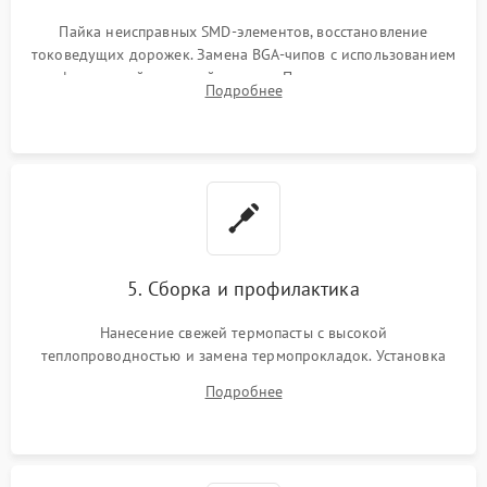
Пайка неисправных SMD-элементов, восстановление
токоведущих дорожек. Замена BGA-чипов с использованием
инфракрасной паяльной станции. Прошивка микросхемы
Подробнее
BIOS или замена поврежденных портов USB
5. Сборка и профилактика
Нанесение свежей термопасты с высокой
теплопроводностью и замена термопрокладок. Установка
системы охлаждения, подключение всех внутренних
Подробнее
шлейфов, модулей памяти и накопителей. Предварительная
сборка корпуса.