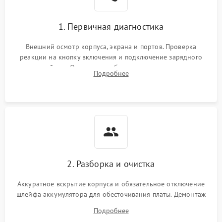
питания
1. Первичная диагностика
Перегрев из‑за пыли,
износа термопасты или
2500 ₽
Подробнее →
неисправности кулера
Внешний осмотр корпуса, экрана и портов. Проверка
реакции на кнопку включения и подключение зарядного
устройства. Оценка потребления тока с помощью
Выход из строя SSD или
Подробнее
HDD: медленная загрузка,
лабораторного блока питания для локализации проблемы.
3000 ₽
Подробнее →
ошибки чтения,
пропадание диска
Неисправность
оперативной памяти:
2000 ₽
Подробнее →
вылеты приложений,
синие экраны
2. Разборка и очистка
Проблемы Wi‑Fi или
2500 ₽
Подробнее →
Bluetooth модулей
Аккуратное вскрытие корпуса и обязательное отключение
шлейфа аккумулятора для обесточивания платы. Демонтаж
системы охлаждения, очистка кулера от пыли и удаление
Подробнее
высохшей термопасты с кристаллов чипов.