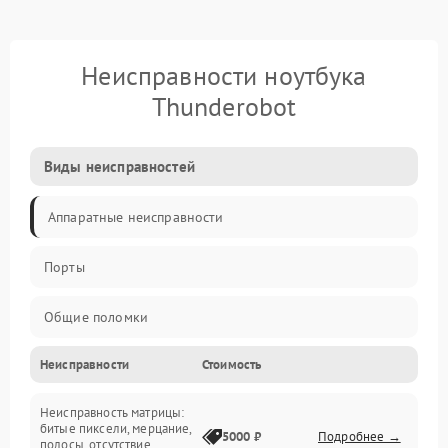
Неисправности ноутбука
Thunderobot
Виды неисправностей
Аппаратные неисправности
Порты
Общие поломки
Неисправности
Стоимость
Устройства
Неисправность матрицы:
Программные ошибки
битые пиксели, мерцание,
5000 ₽
Подробнее →
полосы, отсутствие