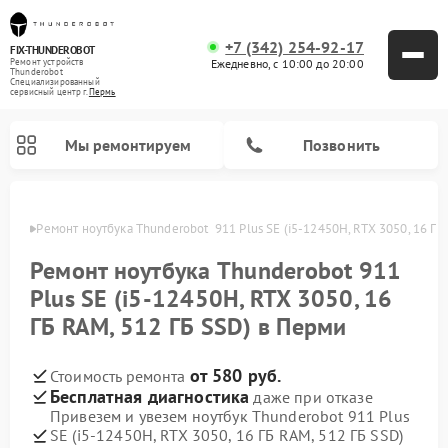
+7 (342) 254-92-17
FIX-THUNDEROBOT
Ежедневно, с 10:00 до 20:00
Ремонт устройств
Thunderobot
Специализированный
cервисный центр г.
Пермь
Мы ремонтируем
Позвонить
Перми
Ремонт ноутбука Thunderobot  911 Plus SE (i5-12450H, RTX 3050, 16 ГБ
Ремонт компьютеров Thunderobot
Ремонт ноутбука Thunderobot 911
Plus SE (i5-12450H, RTX 3050, 16
ГБ RAM, 512 ГБ SSD) в Перми
от 580 руб.
Стоимость ремонта
Бесплатная диагностика
даже при отказе
Привезем и увезем ноутбук Thunderobot 911 Plus
SE (i5-12450H, RTX 3050, 16 ГБ RAM, 512 ГБ SSD)