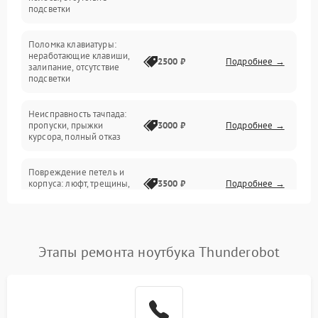
подсветки
Электрические и системные сбои
Поломка клавиатуры:
Интерфейсные проблемы
неработающие клавиши,
2500 ₽
Подробнее →
залипание, отсутствие
подсветки
Батарея
Неисправность тачпада:
Сеть и интернет
пропуски, прыжки
3000 ₽
Подробнее →
курсора, полный отказ
Система охлаждения
Повреждение петель и
корпуса: люфт, трещины,
3500 ₽
Подробнее →
деформация
Проблемы аккумулятора:
быстрая разрядка,
2500 ₽
Подробнее →
Этапы ремонта ноутбука Thunderobot
невозможность зарядки,
вздутие
Неисправность зарядного
устройства или разъёма
2000 ₽
Подробнее →