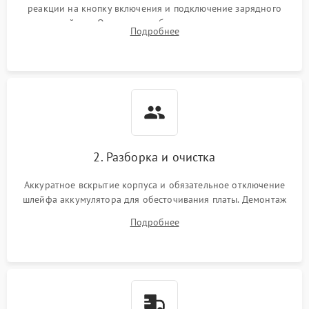
реакции на кнопку включения и подключение зарядного
устройства. Оценка потребления тока с помощью
Выход из строя SSD или
Подробнее
HDD: медленная загрузка,
лабораторного блока питания для локализации проблемы.
3000 ₽
Подробнее →
ошибки чтения,
пропадание диска
Неисправность
оперативной памяти:
2000 ₽
Подробнее →
вылеты приложений,
синие экраны
2. Разборка и очистка
Проблемы Wi‑Fi или
2500 ₽
Подробнее →
Bluetooth модулей
Аккуратное вскрытие корпуса и обязательное отключение
шлейфа аккумулятора для обесточивания платы. Демонтаж
системы охлаждения, очистка кулера от пыли и удаление
Подробнее
высохшей термопасты с кристаллов чипов.