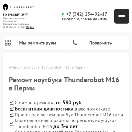
+7 (342) 254-92-17
FIX-THUNDEROBOT
Ежедневно, с 10:00 до 20:00
Ремонт устройств
Thunderobot
Специализированный
cервисный центр г.
Пермь
Мы ремонтируем
Позвонить
Перми
Ремонт ноутбука Thunderobot M16  в Перми
Ремонт компьютеров Thunderobot
Ремонт ноутбука Thunderobot M16
в Перми
от 580 руб.
Стоимость ремонта
Бесплатная диагностика
даже при отказе
Привезем и увезем ноутбук Thunderobot M16 сами
Гарантия на наши работы по ремонту ноутбуков
до 3-х лет
Thunderobot M16