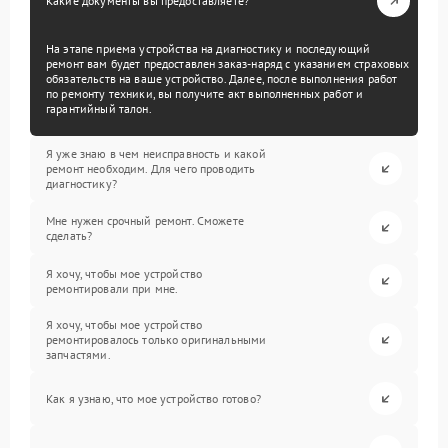
Какие документы вы предоставляете?
На этапе приема устройства на диагностику и последующий
ремонт вам будет предоставлен заказ-наряд с указанием страховых
обязательств на ваше устройство. Далее, после выполнения работ
по ремонту техники, вы получите акт выполненных работ и
гарантийный талон.
Я уже знаю в чем неисправность и какой
ремонт необходим. Для чего проводить
диагностику?
Мне нужен срочный ремонт. Сможете
сделать?
Я хочу, чтобы мое устройство
ремонтировали при мне.
Я хочу, чтобы мое устройство
ремонтировалось только оригинальными
запчастями.
Как я узнаю, что мое устройство готово?