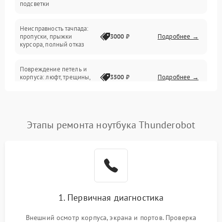
подсветки
Батарея
Неисправность тачпада:
Сеть и интернет
пропуски, прыжки
3000 ₽
Подробнее →
курсора, полный отказ
Система охлаждения
Повреждение петель и
корпуса: люфт, трещины,
3500 ₽
Подробнее →
деформация
Проблемы аккумулятора:
быстрая разрядка,
2500 ₽
Подробнее →
Этапы ремонта ноутбука Thunderobot
невозможность зарядки,
вздутие
Неисправность зарядного
устройства или разъёма
2000 ₽
Подробнее →
питания
1. Первичная диагностика
Перегрев из‑за пыли,
износа термопасты или
2500 ₽
Подробнее →
неисправности кулера
Внешний осмотр корпуса, экрана и портов. Проверка