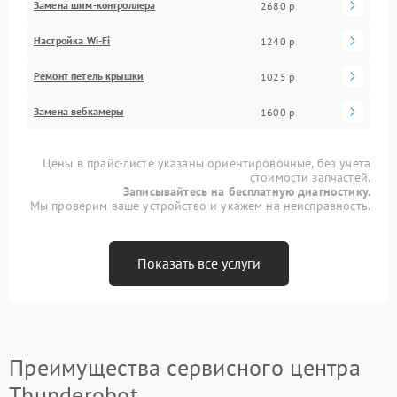
Замена шим-контроллера
2680 р
Настройка Wi-Fi
1240 р
Ремонт петель крышки
1025 р
Замена вебкамеры
1600 р
Цены в прайс-листе указаны ориентировочные, без учета
стоимости запчастей.
Записывайтесь на бесплатную диагностику.
Мы проверим ваше устройство и укажем на неисправность.
Показать все услуги
Преимущества сервисного центра
Thunderobot