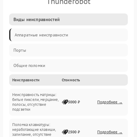
Thunderobot
Виды неисправностей
Аппаратные неисправности
Порты
Общие поломки
Неисправности
Стоимость
Устройства
Неисправность матрицы:
Программные ошибки
битые пиксели, мерцание,
5000 ₽
Подробнее →
полосы, отсутствие
подсветки
Электрические и системные сбои
Поломка клавиатуры:
Интерфейсные проблемы
неработающие клавиши,
2500 ₽
Подробнее →
залипание, отсутствие