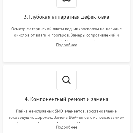
3. Глубокая аппаратная дефектовка
Осмотр материнской платы под микроскопом на наличие
окислов от влаги и прогаров. Замеры сопротивлений и
дежурных напряжений. Проверка цепей питания,
Подробнее
мультиконтроллера, процессора и видеочипа.
4. Компонентный ремонт и замена
Пайка неисправных SMD-элементов, восстановление
токоведущих дорожек. Замена BGA-чипов с использованием
инфракрасной паяльной станции. Прошивка микросхемы
Подробнее
BIOS или замена поврежденных портов USB