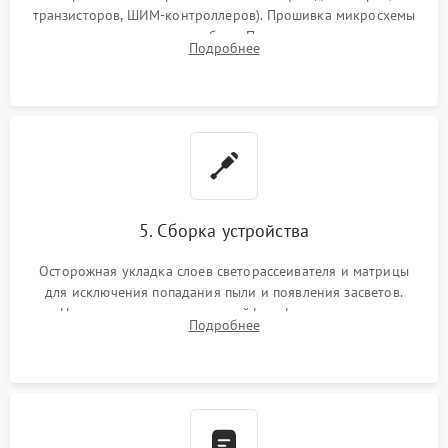
транзисторов, ШИМ-контроллеров). Прошивка микросхемы
памяти при программных сбоях. При поломке подсветки —
Подробнее
разборка матрицы и замена выгоревших светодиодов.
5. Сборка устройства
Осторожная укладка слоев светорассеивателя и матрицы
для исключения попадания пыли и появления засветов.
Надежное подключение шлейфов, фиксация плат и
Подробнее
аккуратное защелкивание пластикового корпуса монитора.