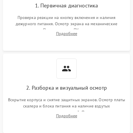
1. Первичная диагностика
Проверка реакции на кнопку включения и наличия
дежурного питания. Осмотр экрана на механические
повреждения. Подключение к ПК для оценки вывода
Подробнее
изображения, работы подсветки и выявления артефактов на
матрице.
2. Разборка и визуальный осмотр
Вскрытие корпуса и снятие защитных экранов. Осмотр платы
скалера и блока питания на наличие вздутых
конденсаторов, прогаров, окислений. Проверка надежности
Подробнее
контактов и целостности шлейфов матрицы.