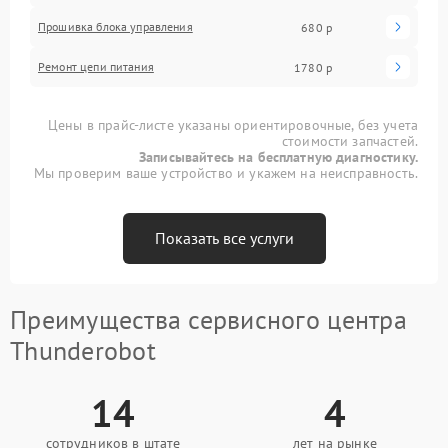
Прошивка блока управления
680 р
Ремонт цепи питания
1780 р
Цены в прайс-листе указаны ориентировочные, без учета
стоимости запчастей.
Записывайтесь на бесплатную диагностику.
Мы проверим ваше устройство и укажем на неисправность.
Показать все услуги
Преимущества сервисного центра
Thunderobot
14
4
сотрудников в штате
лет на рынке