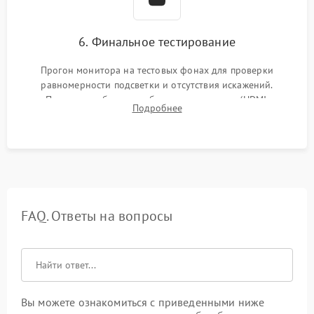
6. Финальное тестирование
Прогон монитора на тестовых фонах для проверки
равномерности подсветки и отсутствия искажений.
Проверка работоспособности всех портов (HDMI,
Подробнее
DisplayPort, VGA) и кнопок управления под нагрузкой в
течение пары часов.
FAQ. Ответы на вопросы
Вы можете ознакомиться с приведенными ниже