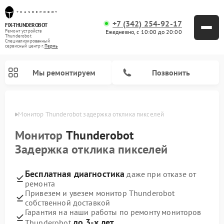
+7 (342) 254-92-17
FIX-THUNDEROBOT
Ежедневно, с 10:00 до 20:00
Ремонт устройств
Thunderobot
Специализированный
cервисный центр г.
Пермь
Мы ремонтируем
Позвонить
Перми
Монитор Thunderobot задержка отклика пикселей
Ремонт компьютеров Thunderobot
Монитор
Thunderobot
Задержка отклика пикселей
Бесплатная диагностика
даже при отказе от
ремонта
Привезем и увезем монитор Thunderobot
собственной доставкой
Гарантия на наши работы по ремонту мониторов
до 3-х лет
Thunderobot