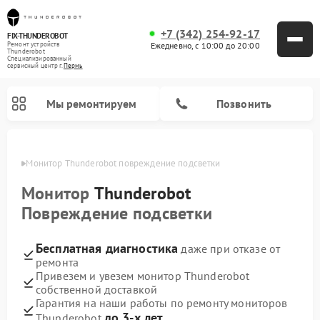
+7 (342) 254-92-17
FIX-THUNDEROBOT
Ежедневно, с 10:00 до 20:00
Ремонт устройств
Thunderobot
Специализированный
cервисный центр г.
Пермь
Мы ремонтируем
Позвонить
Перми
Монитор Thunderobot повреждение подсветки
Ремонт компьютеров Thunderobot
Монитор
Thunderobot
Повреждение подсветки
Бесплатная диагностика
даже при отказе от
ремонта
Привезем и увезем монитор Thunderobot
собственной доставкой
Гарантия на наши работы по ремонту мониторов
до 3-х лет
Thunderobot