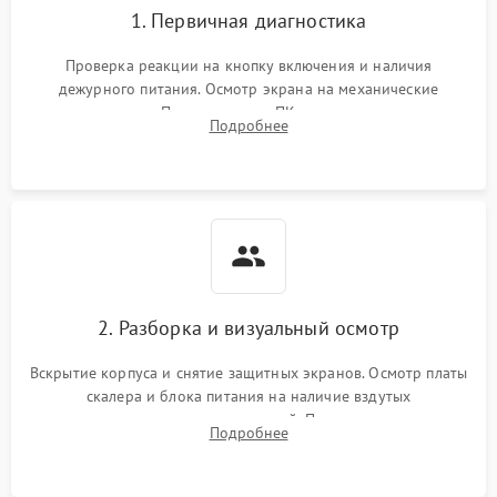
1. Первичная диагностика
Проверка реакции на кнопку включения и наличия
дежурного питания. Осмотр экрана на механические
повреждения. Подключение к ПК для оценки вывода
Подробнее
изображения, работы подсветки и выявления артефактов на
матрице.
2. Разборка и визуальный осмотр
Вскрытие корпуса и снятие защитных экранов. Осмотр платы
скалера и блока питания на наличие вздутых
конденсаторов, прогаров, окислений. Проверка надежности
Подробнее
контактов и целостности шлейфов матрицы.