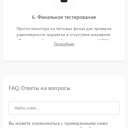
6. Финальное тестирование
Прогон монитора на тестовых фонах для проверки
равномерности подсветки и отсутствия искажений.
Проверка работоспособности всех портов (HDMI,
Подробнее
DisplayPort, VGA) и кнопок управления под нагрузкой в
течение пары часов.
FAQ. Ответы на вопросы
Вы можете ознакомиться с приведенными ниже