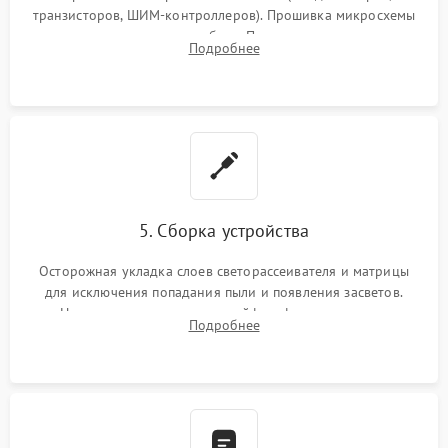
транзисторов, ШИМ-контроллеров). Прошивка микросхемы
памяти при программных сбоях. При поломке подсветки —
Подробнее
разборка матрицы и замена выгоревших светодиодов.
5. Сборка устройства
Осторожная укладка слоев светорассеивателя и матрицы
для исключения попадания пыли и появления засветов.
Надежное подключение шлейфов, фиксация плат и
Подробнее
аккуратное защелкивание пластикового корпуса монитора.