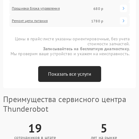
Прошивка блока управления
680 р
Ремонт цепи питания
1780 р
Цены в прайс-листе указаны ориентировочные, без учета
стоимости запчастей.
Записывайтесь на бесплатную диагностику.
Мы проверим ваше устройство и укажем на неисправность.
Показать все услуги
Преимущества сервисного центра
Thunderobot
19
5
сотрудников в штате
лет на рынке