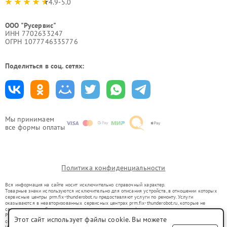
4.9-5.0
ООО "Русервис"
ИНН 7702633247
ОГРН 1077746335776
Поделиться в соц. сетях:
Мы принимаем
все формы оплаты
Политика конфиденциальности
Вся информация на сайте носит исключительно справочный характер.
Товарные знаки используются исключительно для описания устройств, в отношении которых
сервисные центры prm.fix-thunderobot.ru предоставляют услуги по ремонту. Услуги
оказываются в неавторизованных сервисных центрах prm.fix-thunderobot.ru, которые не
связаны с правообладателями товарных знаков или их официальными представителями.
Ремонт осуществляется для устройств, уже введенных в гражданский оборот в соответствии
Этот сайт использует файлы cookie. Вы можете
со статьей 1487 ГК РФ.