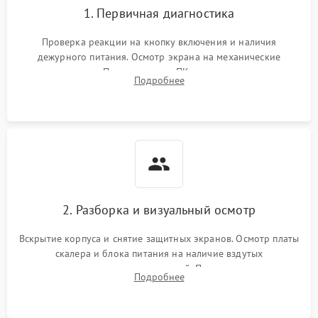
1. Первичная диагностика
Проверка реакции на кнопку включения и наличия
дежурного питания. Осмотр экрана на механические
повреждения. Подключение к ПК для оценки вывода
Подробнее
изображения, работы подсветки и выявления артефактов на
матрице.
2. Разборка и визуальный осмотр
Вскрытие корпуса и снятие защитных экранов. Осмотр платы
скалера и блока питания на наличие вздутых
конденсаторов, прогаров, окислений. Проверка надежности
Подробнее
контактов и целостности шлейфов матрицы.