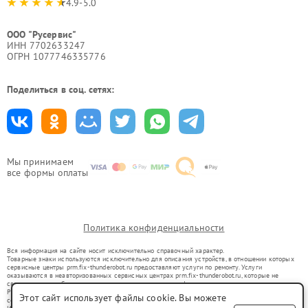
4.9-5.0
ООО "Русервис"
ИНН 7702633247
ОГРН 1077746335776
Поделиться в соц. сетях:
Мы принимаем
все формы оплаты
Политика конфиденциальности
Вся информация на сайте носит исключительно справочный характер.
Товарные знаки используются исключительно для описания устройств, в отношении которых
сервисные центры prm.fix-thunderobot.ru предоставляют услуги по ремонту. Услуги
оказываются в неавторизованных сервисных центрах prm.fix-thunderobot.ru, которые не
связаны с правообладателями товарных знаков или их официальными представителями.
Ремонт осуществляется для устройств, уже введенных в гражданский оборот в соответствии
Этот сайт использует файлы cookie. Вы можете
со статьей 1487 ГК РФ.