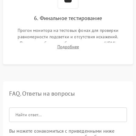
6. Финальное тестирование
Прогон монитора на тестовых фонах для проверки
равномерности подсветки и отсутствия искажений.
Проверка работоспособности всех портов (HDMI,
Подробнее
DisplayPort, VGA) и кнопок управления под нагрузкой в
течение пары часов.
FAQ. Ответы на вопросы
Вы можете ознакомиться с приведенными ниже