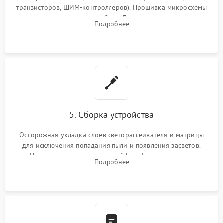
транзисторов, ШИМ-контроллеров). Прошивка микросхемы
памяти при программных сбоях. При поломке подсветки —
Подробнее
разборка матрицы и замена выгоревших светодиодов.
5. Сборка устройства
Осторожная укладка слоев светорассеивателя и матрицы
для исключения попадания пыли и появления засветов.
Надежное подключение шлейфов, фиксация плат и
Подробнее
аккуратное защелкивание пластикового корпуса монитора.