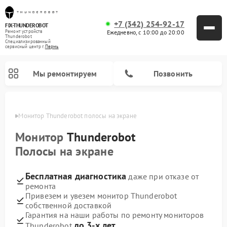
+7 (342) 254-92-17
FIX-THUNDEROBOT
Ежедневно, с 10:00 до 20:00
Ремонт устройств
Thunderobot
Специализированный
cервисный центр г.
Пермь
Мы ремонтируем
Позвонить
Перми
Монитор Thunderobot полосы на экране
Ремонт компьютеров Thunderobot
Монитор
Thunderobot
Полосы на экране
Бесплатная диагностика
даже при отказе от
ремонта
Привезем и увезем монитор Thunderobot
собственной доставкой
Гарантия на наши работы по ремонту мониторов
до 3-х лет
Thunderobot