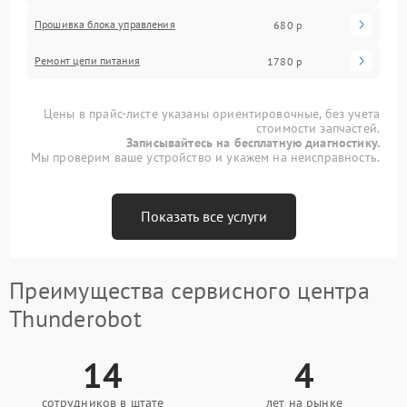
Прошивка блока управления
680 р
Ремонт цепи питания
1780 р
Цены в прайс-листе указаны ориентировочные, без учета
стоимости запчастей.
Записывайтесь на бесплатную диагностику.
Мы проверим ваше устройство и укажем на неисправность.
Показать все услуги
Преимущества сервисного центра
Thunderobot
14
4
сотрудников в штате
лет на рынке