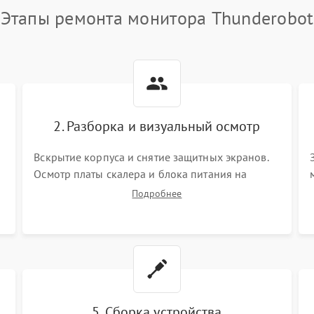
Этапы ремонта монитора Thunderobot
2. Разборка и визуальный осмотр
Вскрытие корпуса и снятие защитных экранов.
Осмотр платы скалера и блока питания на
К
наличие вздутых конденсаторов, прогаров,
Подробнее
окислений. Проверка надежности контактов и
целостности шлейфов матрицы.
5. Сборка устройства