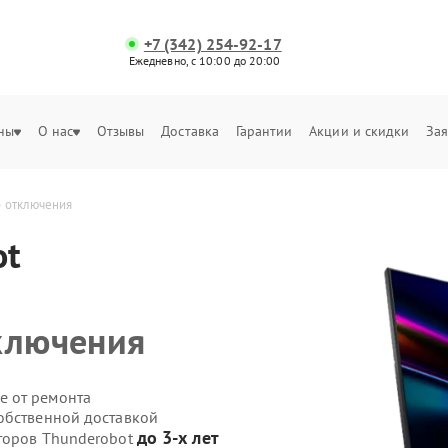
+7 (342) 254-92-17
Ежедневно, с 10:00 до 20:00
ны
О нас
Отзывы
Доставка
Гарантии
Акции и скидки
Зая
о отключения
ot
ключения
е от ремонта
обственной доставкой
до 3-х лет
иторов Thunderobot