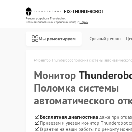
FIX-THUNDEROBOT
Ремонт устройств Thunderobot
Специализированный cервисный центр г.
Пермь
Мы ремонтируем
Срочный ремонт
Це
hunderobot в Перми
Монитор Thunderobot поломка системы автоматическог
Монитор
Ремонт ноутбуков Thunderobot
Ремонт компьютеров Thunderobot
Thunderob
Поломка системы
автоматического от
Бесплатная диагностика
даже при отказ
Привезем и увезем монитор Thunderobot с
Гарантия на наши работы по ремонту мон