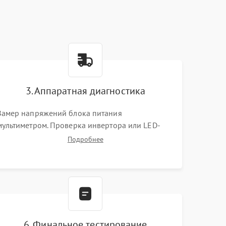
3. Аппаратная диагностика
Замер напряжений блока питания
мультиметром. Проверка инвертора или LED-
драйвера подсветки. Диагностика цепей
Подробнее
питания скалера и тестирование сигналов на
шлейфе LVDS
6. Финальное тестирование