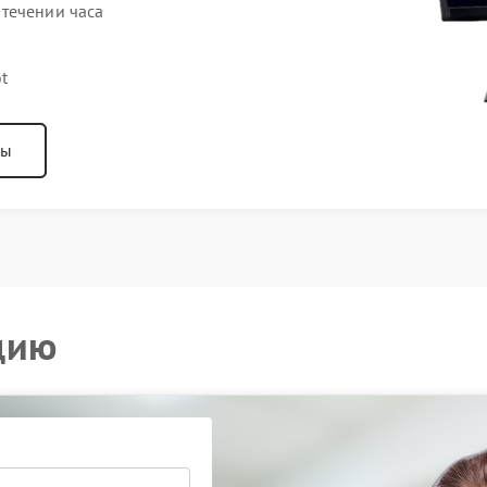
течении часа
t
ны
цию