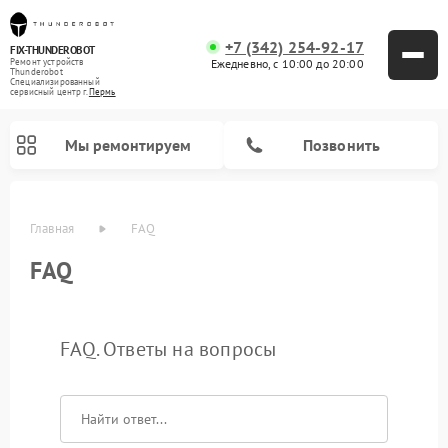
+7 (342) 254-92-17
FIX-THUNDEROBOT
Ежедневно, с 10:00 до 20:00
Ремонт устройств
Thunderobot
Специализированный
cервисный центр г.
Пермь
Мы ремонтируем
Позвонить
Главная
FAQ
FAQ
Ремонт компьютеров Thunderobot
FAQ. Ответы на вопросы